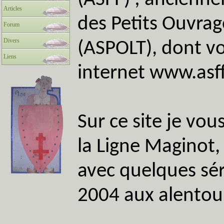
(ASFF) ; ancienn
Articles
des Petits Ouvrag
Forum
Divers
(ASPOLT), dont vou
Liens
internet
www.asff
Sur ce site je vo
la Ligne Maginot,
avec quelques sér
2004 aux alentou