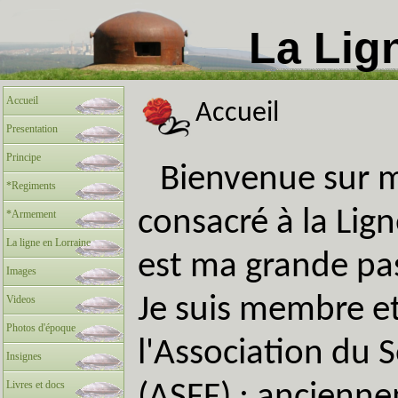
La Lig
Accueil
Accueil
Presentation
Principe
Bienvenue sur m
*Regiments
consacré à la Lig
*Armement
La ligne en Lorraine
est ma grande pa
Images
Videos
Je suis membre et
Photos d'époque
l'Association du 
Insignes
Livres et docs